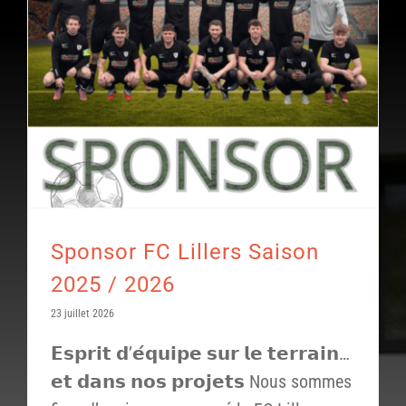
Sponsor FC Lillers Saison
2025 / 2026
23 juillet 2026
𝗘𝘀𝗽𝗿𝗶𝘁 𝗱’𝗲́𝗾𝘂𝗶𝗽𝗲 𝘀𝘂𝗿 𝗹𝗲 𝘁𝗲𝗿𝗿𝗮𝗶𝗻…
𝗲𝘁 𝗱𝗮𝗻𝘀 𝗻𝗼𝘀 𝗽𝗿𝗼𝗷𝗲𝘁𝘀 Nous sommes